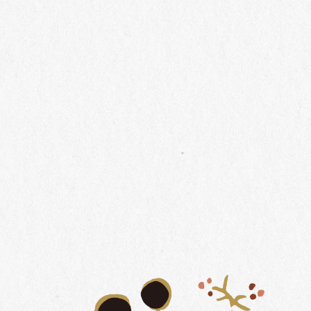
生ハム
※出展者様と提供内容は変更となる場合がございます
毎回ご好評をいただいているワインメーカーと椀子ワイ
ナリーを巡るショートツアーも開催予定です。
畑・醸造施設・樽庫を15~20分程度でコンパクトに回りま
す。（事前予約不要）
また、特別セミナーも開催いたします。（事前申込必
要）
椀子マルシェでは、環境に配慮した素材・トライタン樹
脂製の割れないグラスを貸し出しいたします。（お帰り
の際はご返却をお願いいたします）
割れないグラスは
2
階店舗でご購入も可能です。（500円
相当のグラスワインチケット付き）