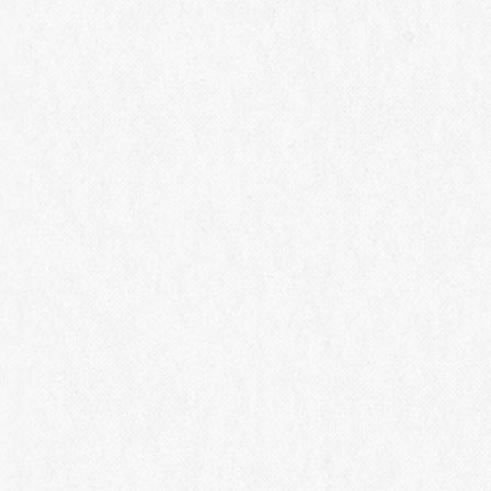
シャトー・メルシャン 椀子ワイナリーでは、今年も「春
の椀子マルシェ」を開催いたします。
春から夏にさしかかる心地よい陽気の中、広大なブドウ
畑を眺めながら、屋外で地元のおいしいものと上田のワ
インを楽しんでみてはいかがでしょうか。当日は、上田
駅⇔椀子ワイナリーの無料シャトルバスも運行します。
地元のハムやチーズ、お惣菜やデザートなどのおいしい
ものと、上田の個性豊かなワインを合わせてお楽しみい
ただけるイベントです。
また、今年もマルシェ当日
6
月
6
日（土）より、上田市在
住・在勤者限定販売のワイン「椀子ワイナリールージ
ュ」「椀子ワイナリーブラン」の販売を開始いたしま
す。数量限定のため、ご来場あたり
1
ご家族様各
3
本まで