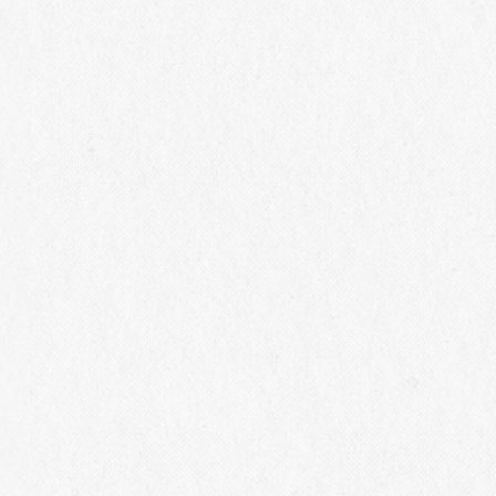
セミナー 10:50～12:30
【定員】 各日18名
【参加費】 7,000円（税込み）
【発売開始日】2026年4月17日（金）
【詳細・お申し込みはこちら】
https://chateaumercian.j
p/view/item/000000001062
【お申し込み期限】
2026
年
6
月
4
日（木）
12:00
・悪天候あるいはその他の事情によりイベント中止をす
る場合は、
1
週間前に本記事にて公開いたします。
※シャトー・メルシャン ホームページ：
https://www.ch
ateaumercian.com/
【本イベントお問い合わせ先・ツアーついてのご予約