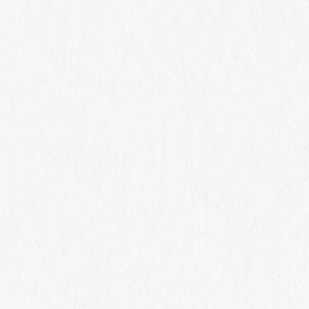
先】
シャトー・メルシャン 椀子ワイナリー
TEL 0268-75-8790 (10:00-16:30) 休館日：祝日を除く火
曜日・水曜日〉
※お電話のおかけ間違えのないようにお願いいたしま
す。
※ワイナリーツアーは小雨決行となります。
ワイナリースタッフ一同、皆さまのご来場を心よりお待
ち申し上げております。
シェアする
お酒に関する情報のため、20歳未満の方の共有(シェア)はご遠慮くださ
い。