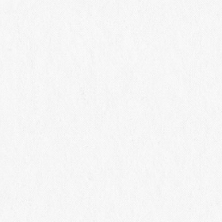
記事一覧へ
Winery
Philosophy
About Us
勝沼ワイナリー
産地
桔梗ヶ原ワイナリー
歴史
椀子ワイナリー
CSV
受賞歴