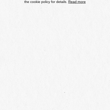
the cookie policy for details.
Read more
・しなの鉄道「大屋駅」よりタクシー約10～15分
・しなの鉄道「大屋駅」より東信観光バス約10～15分
バス時刻表はこちら
・
JR
北陸新幹線「上田駅」よりタクシー約35分
■特別セミナーについて
『長野県のシャルドネの産地を紐解く』特別セミナー
長野県の各地区の気候・地形・土壌といったテロワール
の違いから現れる
”
産地の個性
”
を丁寧に紐解き、熱く語る
セミナーです。
【開催時間】 2026年6月6日（土）、7日（日）
受付 10:30～10:50