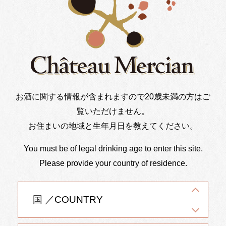
シャトー・メルシャンオリジナル 割れないグラスをご
持参いただいた方には、シャトー・メルシャンのグラス
ワインを
1
杯無料で提供させていただきます！
【開催日】
お酒に関する情報が含まれますので20歳未満の方はご
2026年6月6日（土）10:00～16:30(ラストオーダー16:00)
覧いただけません。
7日（日）10:00～15:30(ラストオーダー15:0
お住まいの地域と生年月日を教えてください。
0)
You must be of legal drinking age to enter this site.
Please provide your country of residence.
【椀子ワイナリーへのアクセス】
・バス
JR北陸新幹線上田駅より直通路線バス（上田バス）約
3
0
分～
40
分