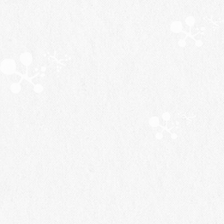
Aug.2026
08
Report & News
<
イベント
2026/04/13
【椀子ワイナリー】6/6（土）・7
（日）「春の椀子マルシェ」開催！
～地元のおいしいものと上田のワインが楽しめるイベン
ト「春の椀子マルシェ」開催！
6月6日（土）、
7
日（日）はシャトー・メルシャン 椀子ワ