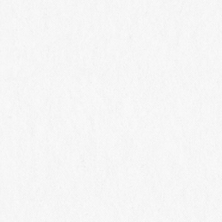
の販売となります。
出店フード：（出展者様は出店が決まり次第、随時更新
します）
・㈱大桂商店：信州味噌・味噌マドレード
・チーズ工房カプレット：チーズ盛り合わせ
・旬菜ベジまる：ワインに合うお惣菜
・ソーセージハム男：ソーセージ盛り合わせ
・vacilando
coffee
：コーヒー
・ことぶき商店：焼き芋
・TridentE：ピザ
・北信シャルドネの栽培家 吉原 健：りんごジュース
・WRAP!WRAP!：ブリトー
・GRANCHINO：中華まん
（
6
日のみ）
Chalet de Montagne
：ガレット
（6日のみ）北信ピノ・ノワール等の栽培家 佐藤明夫：