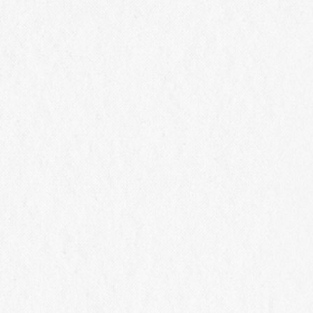
わう特別
Winery
Philosophy
A
勝沼ワイナリー
産
桔梗ヶ原ワイナリー
歴
椀子ワイナリー
CS
受
ワ
ブ
グ
お酒に関する情報の場合、
20歳未満の方の共有（シェア）はご遠