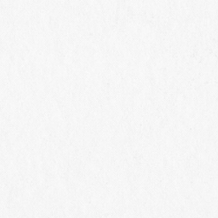
2026/08/04
2026/07/
【桔梗ヶ原ワイナリー】2026
【勝沼ワイ
年8月 一般公開日
祝)、9/
スティン
ツアー
2026/07/22
2026/07/
【椀子ワイナリー】9/5(土)・
【椀子ワイ
12(土)収穫体験 テイスティ
シャトー
ング＆ランチBOX付きツアー
ーの歩み