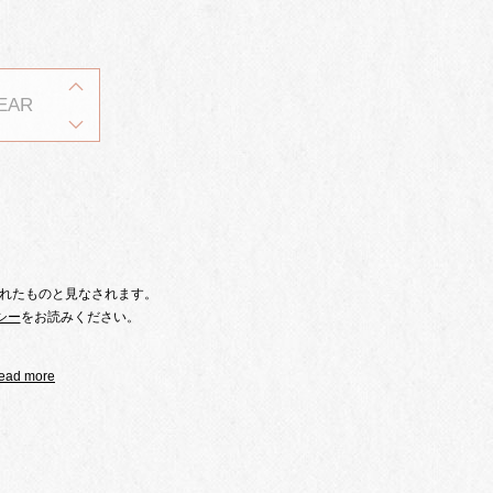
TER
意されたものと見なされます。
シー
をお読みください。
ead more