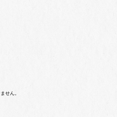
けません。
Wine Club
Events & News