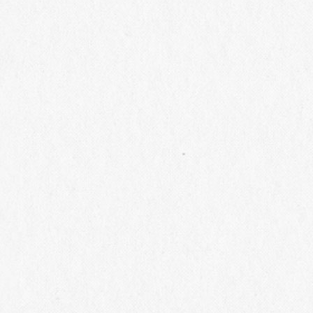
27
2026/07/27
2026/07/24
ナリー】9/23(水
【勝沼ワイナリー】
【勝沼ワイナリー】8/
26(土)収穫体験 テイ
9/12(土)、10/10(土)収穫体
日本ワインコンクール
グ＆ランチBOX付き
験 テイスティング＆ランチ
賞ワイン 特別テイ
BOX付きツアー
グセミナー
22
2026/07/15
2026/07/17
ナリー】8/29(土)
【受賞】Japan Wine
【桔梗ヶ原ワイナリ
・メルシャンのシラ
Competition（日本ワインコン
8/22(土)一般公開
と3産地の個性を味
クール）2026にて、メルシャ
催！世界が認めた片