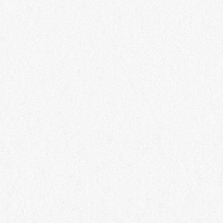
2026/07/24
23(日)
【桔梗ヶ原ワイナリー】
2026受
9/6(日) 長野県2産地のワイン
スティン
と信州ジビエのマリアージュ
を楽しむ特別セミナー
2026/07/13
ー】
【桔梗ヶ原ワイナリー】8/15
日に特別開
夏休み特別企画！塩尻のテロ
丘のテロ
ワールを知り楽しむワインメ