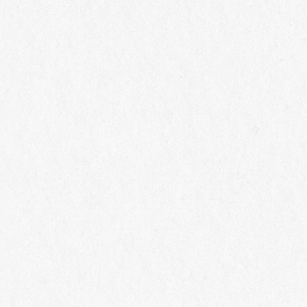
セミナー
ン初となるグランドゴールド
ワールを体感 シャ
賞を受賞！
ルシャン＆ドメーヌ
イ受賞記念セミナー
bout Us
Wines
Online Shop
地
アイコン
史
テロワール
V
クオリティ
賞歴
ワインメーカーズセレクション
インメーカー
ランドコンサルタント
ローバル
利用規約・
慮ください。