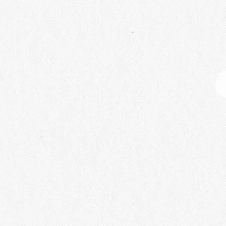
1
2
3
4
Philosophy