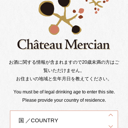
メルシャングループ直営のワインオンラインショップ「Château
お酒に関する情報が含まれますので20歳未満の方はご
Mercian Online」では、
覧いただけません。
季節ごとにおすすめするワイナリー限定品や特別なアイテムをご購入い
ただけます。
お住まいの地域と生年月日を教えてください。
You must be of legal drinking age to enter this site.
Please provide your country of residence.