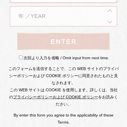
シャトー・メルシャンのワインは
下記オンラインショップでもご購入いただけます。
次回より入力を省略 / Omit input from next time.
このフォームを送信することで、この WEB サイトのプライバ
シーポリシーおよび COOKIE ポリシーに同意されたものと見
なされます。
この WEB サイトは COOKIE を使用します。詳しくは、当社
Winery
Philosophy
About Us
の
プライバシーポリシーおよび COOKIE ポリシー
をお読みく
勝沼ワイナリー
産地
ださい。
桔梗ヶ原ワイナリー
歴史
椀子ワイナリー
CSV
By enter this form you agree to the applicability of these
受賞歴
Terms.