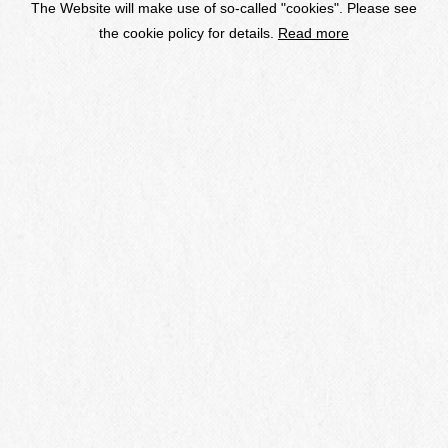
ワインメーカー
The Website will make use of so-called "cookies". Please see
ブランドコンサルタント
the cookie policy for details.
Read more
グローバル
Wines
Online Shop
Membership
アイコン
テロワール
クオリティ
ワインメーカーズセレクション
Events & News
お酒に関する情報の場合、
20歳未満の方の共有（シェア）はご遠慮ください。
ストップ！20歳未満飲酒・飲酒運転。お酒は楽しく適量で。
妊娠中・授乳期の飲酒はやめましょう。のんだあとはリサイクル。
利用規約・推奨環境
個人情報の保護
お問い合わせ