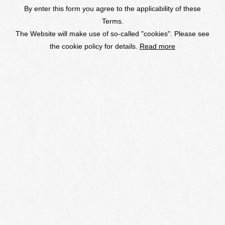
Winery
Philosophy
About Us
By enter this form you agree to the applicability of these
勝沼ワイナリー
産地
Terms.
桔梗ヶ原ワイナリー
歴史
The Website will make use of so-called "cookies". Please see
椀子ワイナリー
CSV
the cookie policy for details.
Read more
受賞歴
ワインメーカー
ブランドコンサルタント
グローバル
Wines
Online Shop
Membership
アイコン
テロワール
クオリティ
ワインメーカーズセレクション
Events & News
お酒に関する情報の場合、
20歳未満の方の共有（シェア）はご遠慮ください。