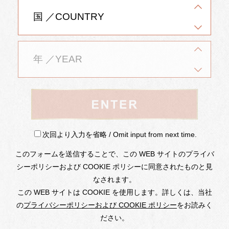
世界中の皆様、シャトー・メルシャンには日本ワイン
産業始まって以来150年弱に及ぶ産業の歴史と歩み、そ
の技術革新、そして将来を見据えた社会貢献、そして
お客様満足が詰まっています。是非一度足を運んでい
ただき、シャトー・メルシャンを体験、そして楽しん
でみてください。
MW（マスター・オブ・ワイン）とは
英国ロンドンに拠点を置くマスター・オブ・ワイン協会
（Institute of Masters of Wine）が認定する、ワイン業界にお
次回より入力を省略 / Omit input from next time.
いてもっとも名声が高いとされる資格。既に60年以上の歴史
を誇り、その長い歴史を通して世界中にたった370名（2018
年4月現在）のマスター・オブ・ワインが存在するのみ。ワイ
このフォームを送信することで、この WEB サイトのプライバ
ン生産者、ワイン流通関係者、ソムリエ、ワイン・ジャーナ
シーポリシーおよび COOKIE ポリシーに同意されたものと見
リスト、ワイン・ライター等、多種多様な職種から構成さ
れ、有資格者は名前の後に「MW」の称号を付けることができ
なされます。
る。マスター・オブ・ワインになることは世界中で最高のワ
イン・コミュニティーの中に帰属することを意味する。
この WEB サイトは COOKIE を使用します。詳しくは、当社
の
プライバシーポリシーおよび COOKIE ポリシー
をお読みく
ださい。