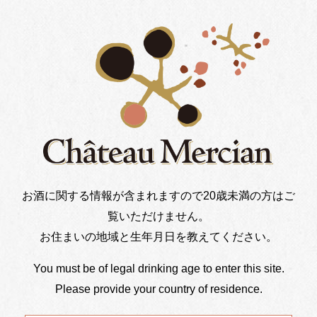
私は日本で生まれ育ったマスター・オブ・ワインとし
お酒に関する情報が含まれますので20歳未満の方はご
て、我が国のワイン産業の素晴らしさを説明する際、
常にこのシャトー・メルシャンの存在を語り、伝えて
覧いただけません。
きました。
お住まいの地域と生年月日を教えてください。
そんな同社からコンサルタント契約の依頼をいただい
て以降、この我が国最高峰のワイン生産者の一つと共
You must be of legal drinking age to enter this site.
に、同社の醸し上げる素晴らしきワインを通してシャ
Please provide your country of residence.
トー・メルシャンの付加価値の向上に邁進させていた
だける喜びを常に大きく感じています。